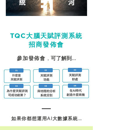
TQC大腦天賦評測
系統
招商發佈會
參加發佈會
，
可了解到...
如果你都想運用AI大數據系統
...