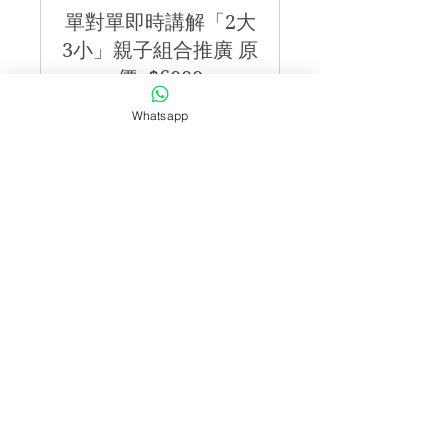
單對單即時講解「2大
3小」親子組合推廣 原
價: $6000
閱讀更多
Whatsapp
2 小時
2,700
HK$2,700
港
元
立即預訂
香港地址：
​香港銅鑼灣開平道一號 Cubus, 20
樓
Flexi Place 20/F, Cubus, 1 Hoi