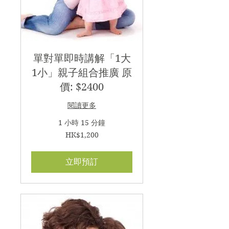
單對單即時講解「1大
1小」親子組合推廣 原
價: $2400
閱讀更多
1 小時 15 分鐘
1,200
HK$1,200
港
元
立即預訂