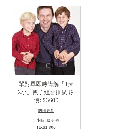
單對單即時講解「1大
2小」親子組合推廣 原
價: $3600
閱讀更多
1 小時 30 分鐘
1,800
HK$1,800
港