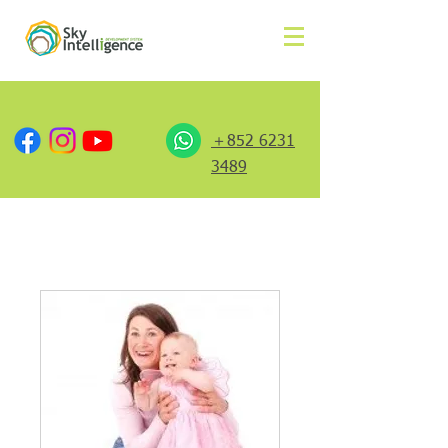
＋852 6231
3489