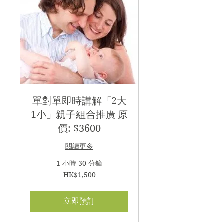
單對單即時講解「2大
1小」親子組合推廣 原
價: $3600
閱讀更多
1 小時 30 分鐘
1,500
HK$1,500
港
元
立即預訂