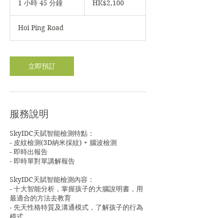
1 小時 45 分鐘
1
HK$2,100
元
小
4
Hoi Ping Road
5
分
鐘
立即預訂
服務說明
SkyIDC天賦智能檢測特點：
- 皮紋檢測(3D納米採紋) + 腦波檢測
- 即時出報告
- 即時單對單講解報告
SkyIDC天賦智能檢測內容：
- 十大智能分析，掌握孩子的大腦說明書，用
最適合的方法去教育
- 先天性格特質及溝通模式，了解孩子的行為
模式