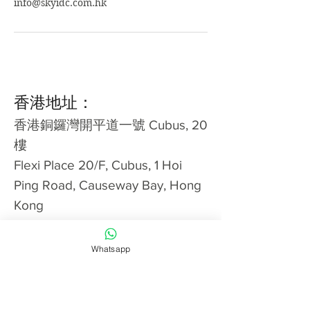
info@skyidc.com.hk
香港地址：
​香港銅鑼灣開平道一號 Cubus, 20
樓
Flexi Place 20/F, Cubus, 1 Hoi
Ping Road, Causeway Bay, Hong
Kong
馬來西亞地址：
Whatsapp
Business Park, 13A-3a, Jln Klang
Lama, Pusat Dagangan 3rd Mile
Square, Wilayah Persekutuan